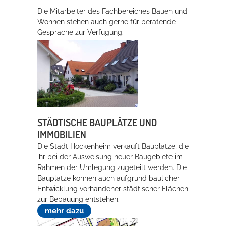
Die Mitarbeiter des Fachbereiches Bauen und
Rathaus
Wohnen stehen auch gerne für beratende
Gespräche zur Verfügung.
Service
Konzerte, Tagungen und vieles mehr
Die Stadthalle Hockenheim bietet den perfekten Standort für Events
aller Art!
STÄDTISCHE BAUPLÄTZE UND
mehr dazu...
IMMOBILIEN
Die Stadt Hockenheim verkauft Bauplätze, die
ihr bei der Ausweisung neuer Baugebiete im
Rahmen der Umlegung zugeteilt werden. Die
Bauplätze können auch aufgrund baulicher
Entwicklung vorhandener städtischer Flächen
zur Bebauung entstehen.
mehr dazu