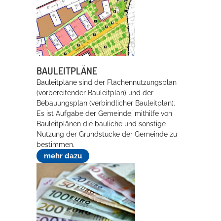
Erleben in Hockenheim
Spaß unter prickelnden Wasserfällen, das rauschende Meer im
Wellenbecken oder doch lieber die pure Entspannung auf der
Sprudelliege im Solebecken?
BAULEITPLÄNE
Bauleitpläne sind der Flächennutzungsplan
mehr dazu...
(vorbereitender Bauleitplan) und der
Bebauungsplan (verbindlicher Bauleitplan).
Es ist Aufgabe der Gemeinde, mithilfe von
Bauleitplänen die bauliche und sonstige
Nutzung der Grundstücke der Gemeinde zu
bestimmen.
mehr dazu