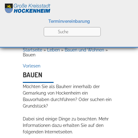
Terminvereinbarung
Leben
Startseite
»
Leben
»
Bauen und Wohnen
»
Bauen
Vorlesen
Kultur
BAUEN
Möchten Sie als Bauherr innerhalb der
Bildung
Gemarkung von Hockenheim ein
Willkommen in Hockenheim
Bauvorhaben durchführen? Oder suchen ein
Grundstück?
Dabei sind einige Dinge zu beachten. Mehr
Wirtschaft
Informationen dazu erhalten Sie auf den
folgenden Internetseiten.