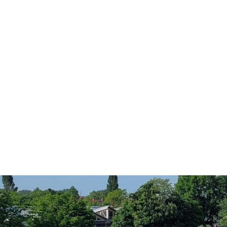
Konzerte, Tagungen und vieles mehr
Die Stadthalle Hockenheim bietet den perfekten Standort für Even
mehr dazu...
Anschrift und Bankverbindung
Kontakt
Stadt Hockenheim
Alle Ansprech