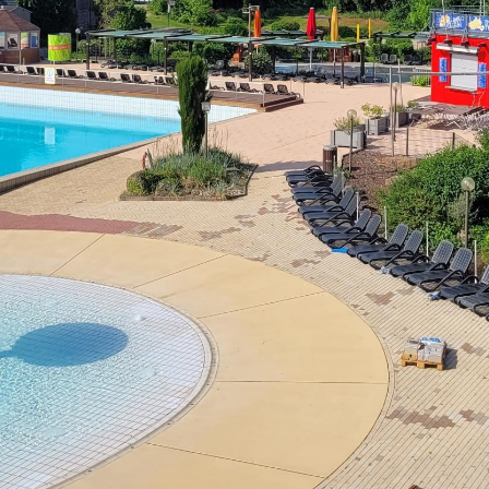
Sa - So:
geschlossen
Öffnungszeiten Bürgerbüro
Mo - Fr:
08 - 12 Uhr
Mo, Di, Do:
14 - 15.30 Uhr
Mi:
14 - 18 Uhr (Nur mit T
munikation
l BW
ervice-Portal Baden-Württemberg?
elle
tuelle Poststelle?