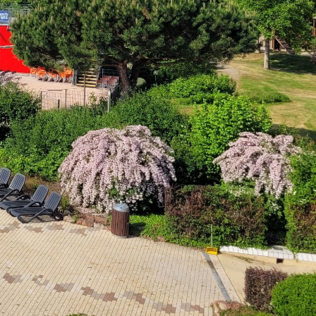
Mängelmelder
Erklärung zur Barrierefreiheit
Social-Media
ermin)
Impressum
Datenschutz
Cookies
powered by
Komm.ONE