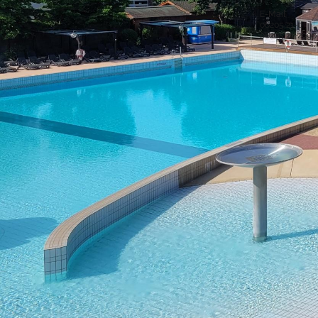
Rathausstraße 1
68766 Hockenheim
E-Mail
06205 21-0
Postanschrift
06205 21-2990
Postfach 15 48
68758 Hockenheim
Sichere Kom
Bankverbindung
IBAN: DE52 6725 0020 0006 2012 53
BIC: SOLADES1HDB
Sparkasse Heidelberg
Service-Porta
Was ist das S
IBAN: DE61 5479 0000 0001 0061 50
BIC: GENODE61SPE
virtuelle Postst
Volksbank Kur- und Rheinpfalz eG
Was ist die vir
Copyright © 2017 - 2018 Stadt Hockenheim