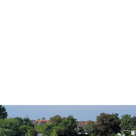
ts aller Art!
Öffnungszeiten
Mo - Fr:
08 - 12 Uhr
Mi:
14 - 18 Uhr
partner