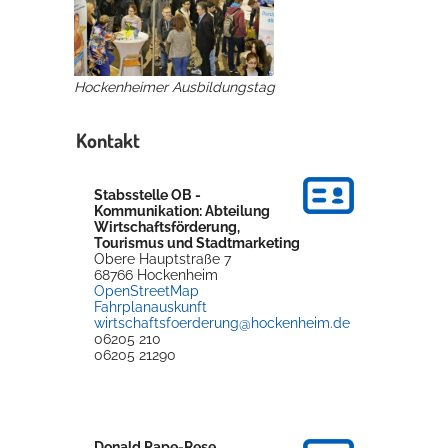
Erleben in Hockenheim
Hockenheimer Ausbildungstag
Spaß unter prickelnden Wasserfällen, das rauschende Meer im
Wellenbecken oder doch lieber die pure Entspannung auf der
Sprudelliege im Solebecken?
Kontakt
mehr dazu...
Stabsstelle OB -
Kommunikation: Abteilung
Wirtschaftsförderung,
Tourismus und Stadtmarketing
Obere Hauptstraße 7
68766
Hockenheim
OpenStreetMap
Fahrplanauskunft
wirtschaftsfoerderung@hockenheim.de
06205 210
06205 21290
Donald
Pape-Rese