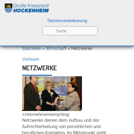
Terminvereinbarung
Leben
Startseite
»
Wirtschaft
»
Netzwerke
Vorlesen
Kultur
NETZWERKE
Bildung
Willkommen in Hockenheim
Unternehmensempfang
Wirtschaft
Netzwerke dienen dem Aufbau und der
Aufrechterhaltung von persönlichen und
beruflichen Kontakten. Im Mittelpunkt steht