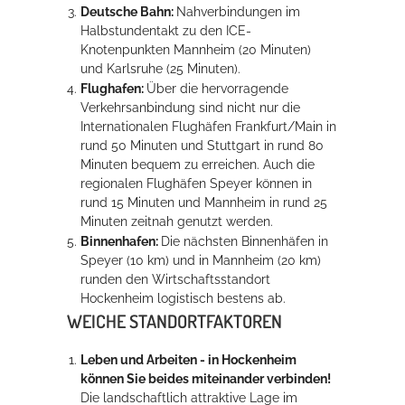
Deutsche Bahn:
Nahverbindungen im
Halbstundentakt zu den ICE-
Knotenpunkten Mannheim (20 Minuten)
Erleben in Hockenheim
und Karlsruhe (25 Minuten).
Spaß unter prickelnden Wasserfällen, das rauschende Meer im
Flughafen:
Über die hervorragende
Wellenbecken oder doch lieber die pure Entspannung auf der
Verkehrsanbindung sind nicht nur die
Sprudelliege im Solebecken?
Internationalen Flughäfen Frankfurt/Main in
rund 50 Minuten und Stuttgart in rund 80
mehr dazu...
Minuten bequem zu erreichen. Auch die
regionalen Flughäfen Speyer können in
rund 15 Minuten und Mannheim in rund 25
Minuten zeitnah genutzt werden.
Binnenhafen:
Die nächsten Binnenhäfen in
Speyer (10 km) und in Mannheim (20 km)
runden den Wirtschaftsstandort
Hockenheim logistisch bestens ab.
WEICHE STANDORTFAKTOREN
Leben und Arbeiten - in Hoc
kenheim
können Sie beides miteinander verbinden!
Die landschaftlich attraktive Lage im