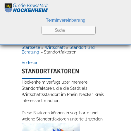
Terminvereinbarung
Leben
Startseite
»
Wirtschaft
»
Standort und
Beratung
»
Standortfaktoren
Vorlesen
Kultur
STANDORTFAKTOREN
Hockenheim verfügt über mehrere
Bildung
Standortfaktoren, die die Stadt als
Willkommen in Hockenheim
Wirtschaftsstandort im Rhein-Neckar-Kreis
interessant machen.
Diese Faktoren können in sog. harte und
Wirtschaft
weiche Standortfaktoren unterteilt werden: