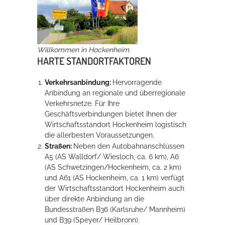
Rathaus
Willkommen in Hockenheim.
Service
HARTE STANDORTFAKTOREN
Konzerte, Tagungen und vieles mehr
Verkehrsanbindung:
Hervorragende
Anbindung an regionale und überregionale
Die Stadthalle Hockenheim bietet den perfekten Standort für Events
Verkehrsnetze. Für Ihre
aller Art!
Geschäftsverbindungen bietet Ihnen der
Wirtschaftsstandort Hockenheim logistisch
mehr dazu...
die allerbesten Voraussetzungen.
Straßen:
Neben den Autobahnanschlüssen
A5 (AS Walldorf/ Wiesloch, ca. 6 km), A6
(AS Schwetzingen/Hockenheim, ca. 2 km)
und A61 (AS Hockenheim, ca. 1 km) verfügt
der Wirtschaftsstandort Hockenheim auch
über direkte Anbindung an die
Bundesstraßen B36 (Karlsruhe/ Mannheim)
und B39 (Speyer/ Heilbronn).