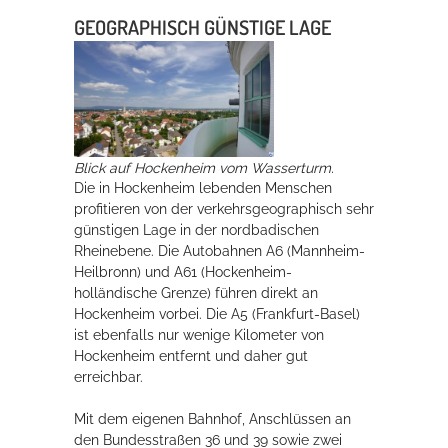
GEOGRAPHISCH GÜNSTIGE LAGE
Erleben in Hockenheim
Spaß unter prickelnden Wasserfällen, das rauschende Meer im
Wellenbecken oder doch lieber die pure Entspannung auf der
Sprudelliege im Solebecken?
Blick auf Hockenheim vom Wasserturm.
mehr dazu...
Die in Hockenheim lebenden Menschen
profitieren von der verkehrsgeographisch sehr
günstigen Lage in der nordbadischen
Rheinebene. Die Autobahnen A6 (Mannheim-
Heilbronn) und A61 (Hockenheim-
holländische Grenze) führen direkt an
Hockenheim vorbei. Die A5 (Frankfurt-Basel)
ist ebenfalls nur wenige Kilometer von
Hockenheim entfernt und daher gut
erreichbar.
Mit dem eigenen Bahnhof, Anschlüssen an
den Bundesstraßen 36 und 39 sowie zwei