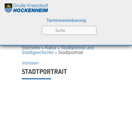
Terminvereinbarung
Leben
Startseite
»
Kultur
»
Stadtporträt und
Stadtgeschichte
»
Stadtportrait
Vorlesen
Kultur
STADTPORTRAIT
Bildung
Willkommen in Hockenheim
Wirtschaft