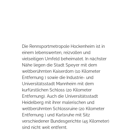
Rathaus
Service
Konzerte, Tagungen und vieles mehr
Die Rennsportmetropole Hockenheim ist in
einem lebenswerten, reizvollen und
Die Stadthalle Hockenheim bietet den perfekten Standort für Events
vielseitigen Umfeld beheimatet. In nächster
aller Art!
Nähe liegen die Stadt Speyer mit dem
weltberühmten Kaiserdom (10 Kilometer
mehr dazu...
Entfernung ) sowie die Industrie- und
Universitätsstadt Mannheim mit dem
kurfürstlichen Schloss (20 Kilometer
Entfernung). Auch die Universitätsstadt
Heidelberg mit ihrer malerischen und
weltberühmten Schlossruine (20 Kilometer
Entfernung ) und Karlsruhe mit Sitz
verschiedener Bundesgerichte (45 Kilometer)
sind nicht weit entfernt.