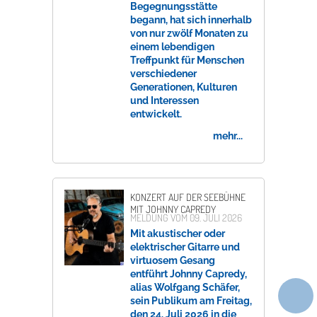
Begegnungsstätte
begann, hat sich innerhalb
von nur zwölf Monaten zu
einem lebendigen
Treffpunkt für Menschen
verschiedener
Generationen, Kulturen
und Interessen
entwickelt.
mehr...
KONZERT AUF DER SEEBÜHNE
MIT JOHNNY CAPREDY
MELDUNG VOM
09. JULI 2026
Mit akustischer oder
elektrischer Gitarre und
virtuosem Gesang
entführt Johnny Capredy,
alias Wolfgang Schäfer,
sein Publikum am Freitag,
den 24. Juli 2026 in die