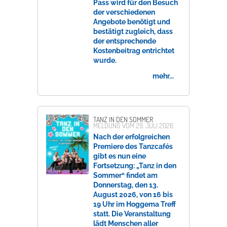
Pass wird für den Besuch
der verschiedenen
Angebote benötigt und
bestätigt zugleich, dass
der entsprechende
Kostenbeitrag entrichtet
wurde.
mehr...
TANZ IN DEN SOMMER
MELDUNG VOM
29. JULI 2026
Nach der erfolgreichen
Premiere des Tanzcafés
gibt es nun eine
Fortsetzung: „Tanz in den
Sommer“ findet am
Donnerstag, den 13.
August 2026, von 16 bis
19 Uhr im Hoggema Treff
statt. Die Veranstaltung
lädt Menschen aller