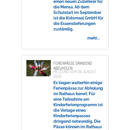
einen neuen Zulieferer für
die Mensa. Ab dem
Schulstart im September
Erleben in Hockenheim
ist die Kidsmeal GmbH für
die Essenslieferungen
Spaß unter prickelnden Wasserfällen, das rauschende Meer im
zuständig.
Wellenbecken oder doch lieber die pure Entspannung auf der
mehr...
Sprudelliege im Solebecken?
mehr dazu...
FERIENPÄSSE DRINGEND
ABZUHOLEN
MELDUNG VOM
06. AUGUST
2026
Es liegen weiterhin einige
Ferienpässe zur Abholung
im Rathaus bereit. Für
eine Teilnahme am
Kinderferienprogramm ist
die Vorlage eines
Kinderferienpasses
dringend notwendig. Die
Pässe können im Rathaus