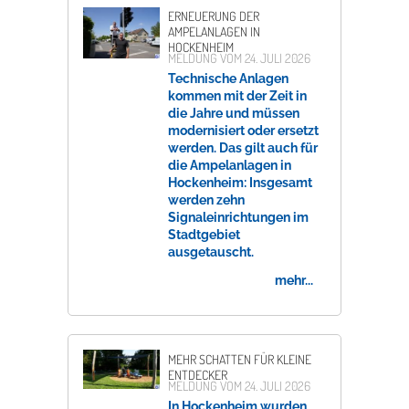
ERNEUERUNG DER
AMPELANLAGEN IN
HOCKENHEIM
MELDUNG VOM
24. JULI 2026
Technische Anlagen
kommen mit der Zeit in
die Jahre und müssen
modernisiert oder ersetzt
werden. Das gilt auch für
die Ampelanlagen in
Hockenheim: Insgesamt
werden zehn
Signaleinrichtungen im
Stadtgebiet
ausgetauscht.
mehr...
MEHR SCHATTEN FÜR KLEINE
ENTDECKER
MELDUNG VOM
24. JULI 2026
In Hockenheim wurden