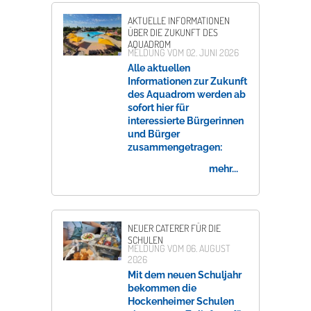
Rathaus
AKTUELLE INFORMATIONEN
ÜBER DIE ZUKUNFT DES
AQUADROM
MELDUNG VOM
02. JUNI 2026
Alle aktuellen
Service
Informationen zur Zukunft
des Aquadrom werden ab
Konzerte, Tagungen und vieles mehr
sofort hier für
interessierte Bürgerinnen
Die Stadthalle Hockenheim bietet den perfekten Standort für Events
und Bürger
aller Art!
zusammengetragen:
mehr...
mehr dazu...
NEUER CATERER FÜR DIE
SCHULEN
MELDUNG VOM
06. AUGUST
2026
Mit dem neuen Schuljahr
bekommen die
Hockenheimer Schulen