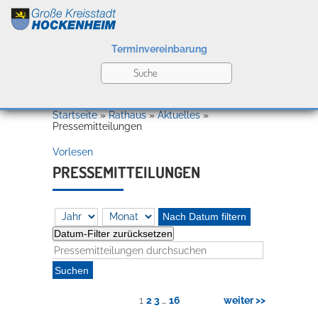
Terminvereinbarung
Leben
Startseite
»
Rathaus
»
Aktuelles
»
Pressemitteilungen
Vorlesen
Kultur
PRESSEMITTEILUNGEN
Bildung
Nach Datum filtern
Willkommen in Hockenheim
Datum-Filter zurücksetzen
Wirtschaft
1
2
3
…
16
weiter >>