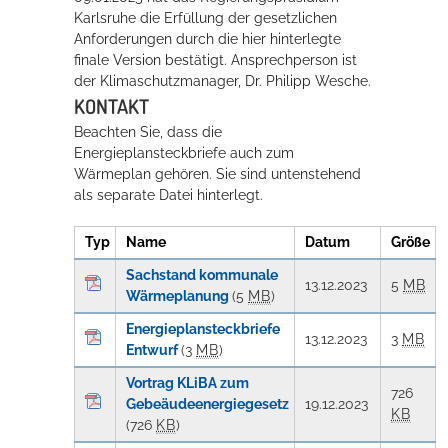
Karlsruhe die Erfüllung der gesetzlichen
Anforderungen durch die hier hinterlegte
Erleben in Hockenheim
finale Version bestätigt. Ansprechperson ist
der Klimaschutzmanager, Dr. Philipp Wesche.
Spaß unter prickelnden Wasserfällen, das rauschende Meer im
KONTAKT
Wellenbecken oder doch lieber die pure Entspannung auf der
Beachten Sie, dass die
Sprudelliege im Solebecken?
Energieplansteckbriefe auch zum
Wärmeplan gehören. Sie sind untenstehend
mehr dazu...
als separate Datei hinterlegt.
Typ
Name
Datum
Größe
Sachstand kommunale
13.12.2023
5
MB
Wärmeplanung
(5
MB
)
Energieplansteckbriefe
13.12.2023
3
MB
Entwurf
(3
MB
)
Vortrag KLiBA zum
726
Gebeäudeenergiegesetz
19.12.2023
KB
(726
KB
)