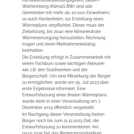
Klimawandelanpassungsgesetz Baden-
Württemberg (KlimaG BW) sind alle
Rathaus
Gemeinden mit mehr als 20.000 Einwohnern,
so auch Hockenheim, zur Erstellung eines
Wärmeplans verpflichtet. Dieser muss der
Zielsetzung, bis 2040 eine klimaneutrale
Service
Wärmeversorgung herzustellen, Rechnung
tragen und einen Maßnahmenkatalog
Konzerte, Tagungen und vieles mehr
beinhalten.
Die Stadthalle Hockenheim bietet den perfekten Standort für Events
Die Erstellung erfolgt in Zusammenarbeit mit
aller Art!
einem Fachbüro sowie wichtigen Akteuren
wie z.B. den Stadtwerken und der
mehr dazu...
Bürgerschaft. Um eine Mitwirkung der Bürger
zu ermöglichen, wurde am 25. Juli 2023 über
erste Ergebnisse informiert. Eine
Entwurfsfassung eines finalen Wärmeplans
wurde dann in einer Veranstaltung am 7.
Dezember 2023 öffentlich vorgestellt.
Im Nachgang dieser Veranstaltung hatten
Bürger noch bis zum 21.12.2023 Zeit, die
Entwurfsfassung zu kommentieren. Am
09.01.2025 hat das Regierungspräsidium