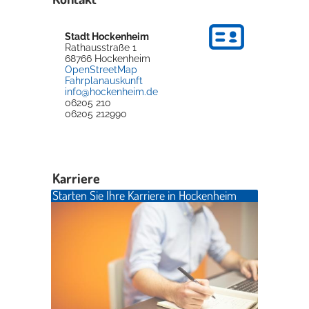
Stadt Hockenheim
Erleben in Hockenheim
Rathausstraße 1
68766
Hockenheim
Spaß unter prickelnden Wasserfällen, das rauschende Meer im
OpenStreetMap
Wellenbecken oder doch lieber die pure Entspannung auf der
Fahrplanauskunft
info@hockenheim.de
Sprudelliege im Solebecken?
06205 210
06205 212990
mehr dazu...
Karriere
Starten Sie Ihre Karriere in Hockenheim