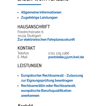
Rathaus
Allgemeine Informationen
Zugehörige Leistungen
HAUSANSCHRIFT
Service
Friedrichstraße 6
Konzerte, Tagungen und vieles mehr
70174
Stuttgart
Zur elektronischen Fahrplanauskunft
Die Stadthalle Hockenheim bietet den perfekten Standort für Events
KONTAKT
aller Art!
Telefon
0711 279 2366
E-Mail
poststelle@jum.bwl.de
mehr dazu...
LEISTUNGEN
Europäischer Rechtsanwalt - Zulassung
zur Eignungsprüfung beantragen
Rechtsanwältin oder Rechtsanwalt;
europäische Berufsqualifikation
anerkennen
Kontakt