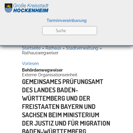
Terminvereinbarung
Leben
Startseite
»
Rathaus
»
Stadtverwaltung
»
Rathauswegweiser
Vorlesen
Kultur
Behördenwegweiser
Externe Organisationseinheit
GEMEINSAMES PRÜFUNGSAMT
DES LANDES BADEN-
Bildung
Willkommen in Hockenheim
WÜRTTEMBERG UND DER
FREISTAATEN BAYERN UND
SACHSEN BEIM MINISTERIUM
Wirtschaft
DER JUSTIZ UND FÜR MIGRATION
BADEN-WÜRTTEMBERG