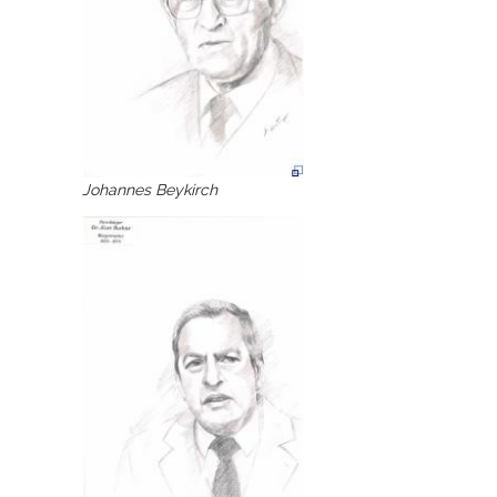
Rathaus
Service
Konzerte, Tagungen und vieles mehr
Johannes Beykirch
Die Stadthalle Hockenheim bietet den perfekten Standort für Events
aller Art!
mehr dazu...