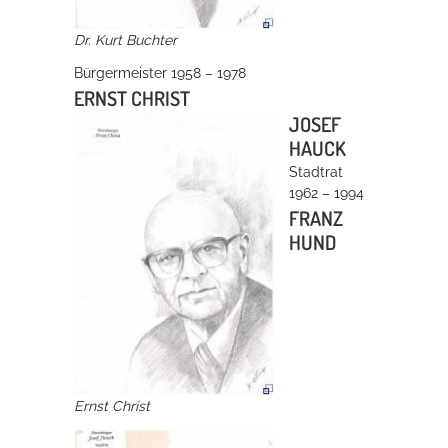
Dr. Kurt Buchter
Erleben in Hockenheim
Bürgermeister 1958 – 1978
Spaß unter prickelnden Wasserfällen, das rauschende Meer im
ERNST CHRIST
Wellenbecken oder doch lieber die pure Entspannung auf der
JOSEF
Sprudelliege im Solebecken?
HAUCK
Stadtrat
mehr dazu...
1962 – 1994
FRANZ
HUND
Ernst Christ