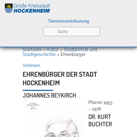
Terminvereinbarung
Leben
Startseite
»
Kultur
»
Stadtporträt und
Stadtgeschichte
»
Ehrenbürger
Vorlesen
Kultur
EHRENBÜRGER DER STADT
HOCKENHEIM
Bildung
JOHANNES BEYKIRCH
Willkommen in Hockenheim
Pfarrer 1953
– 1978
DR. KURT
Wirtschaft
BUCHTER