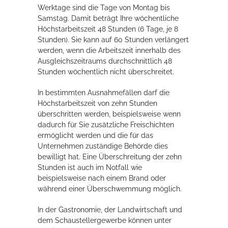
Werktage sind die Tage von Montag bis
Samstag. Damit beträgt Ihre wöchentliche
Erleben in Hockenheim
Höchstarbeitszeit 48 Stunden (6 Tage, je 8
Stunden). Sie kann auf 60 Stunden verlängert
Spaß unter prickelnden Wasserfällen, das rauschende Meer im
werden, wenn die Arbeitszeit innerhalb des
Wellenbecken oder doch lieber die pure Entspannung auf der
Ausgleichszeitraums durchschnittlich 48
Sprudelliege im Solebecken?
Stunden wöchentlich nicht überschreitet.
mehr dazu...
In bestimmten Ausnahmefällen darf die
Höchstarbeitszeit von zehn Stunden
überschritten werden, beispielsweise wenn
dadurch für Sie zusätzliche Freischichten
ermöglicht werden und die für das
Unternehmen zuständige Behörde dies
bewilligt hat. Eine Überschreitung der zehn
Stunden ist auch im Notfall wie
beispielsweise nach einem Brand oder
während einer Überschwemmung möglich.
In der Gastronomie, der Landwirtschaft und
dem Schaustellergewerbe können unter