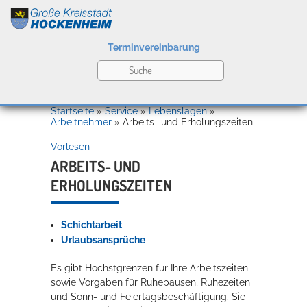
Terminvereinbarung
Leben
Startseite
»
Service
»
Lebenslagen
»
Arbeitnehmer
»
Arbeits- und Erholungszeiten
Vorlesen
Kultur
ARBEITS- UND
ERHOLUNGSZEITEN
Bildung
Willkommen in Hockenheim
Schichtarbeit
Urlaubsansprüche
Wirtschaft
Es gibt Höchstgrenzen für Ihre Arbeitszeiten
sowie Vorgaben für Ruhepausen, Ruhezeiten
und Sonn- und Feiertagsbeschäftigung. Sie