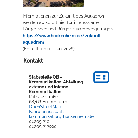
Rathaus
Informationen zur Zukunft des Aquadrom
werden ab sofort hier für interessierte
Bürgerinnen und Bürger zusammengetragen:
Service
https://www.hockenheim.de/zukunft-
aquadrom
Konzerte, Tagungen und vieles mehr
(Erstellt am 02. Juni 2026)
Die Stadthalle Hockenheim bietet den perfekten Standort für Events
Kontakt
aller Art!
mehr dazu...
Stabsstelle OB -
Kommunikation: Abteilung
externe und interne
Kommunikation
Rathausstraße 1
68766
Hockenheim
OpenStreetMap
Fahrplanauskunft
kommunikation@hockenheim.de
06205 210
06205 212990