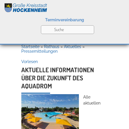
Terminvereinbarung
Leben
Startseite
»
Rathaus
»
Aktuelles
»
Pressemitteilungen
Vorlesen
Kultur
AKTUELLE INFORMATIONEN
ÜBER DIE ZUKUNFT DES
AQUADROM
Bildung
Willkommen in Hockenheim
Alle
aktuellen
Wirtschaft