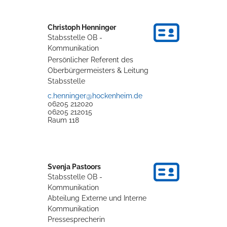
Christoph
Henninger
Erleben in Hockenheim
Stabsstelle OB -
Spaß unter prickelnden Wasserfällen, das rauschende Meer im
Kommunikation
Wellenbecken oder doch lieber die pure Entspannung auf der
Persönlicher Referent des
Sprudelliege im Solebecken?
Oberbürgermeisters & Leitung
Stabsstelle
mehr dazu...
c.henninger@hockenheim.de
06205 212020
06205 212015
Raum
118
Svenja
Pastoors
Stabsstelle OB -
Kommunikation
Abteilung Externe und Interne
Kommunikation
Pressesprecherin