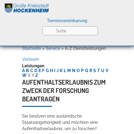
Terminvereinbarung
Leben
Startseite
»
Service
»
A-Z Dienstleistungen
Vorlesen
Kultur
Leistungen
A
B
C
D
E
F
G
H
I
J
K
L
M
N
O
P
Q
R
S
T
U
V
W
X
Y
Z
AUFENTHALTSERLAUBNIS ZUM
ZWECK DER FORSCHUNG
Bildung
Willkommen in Hockenheim
BEANTRAGEN
Sie besitzen eine ausländische
Wirtschaft
Staatsangehörigkeit und möchten eine
Aufenthaltserlaubnis, um zu forschen?