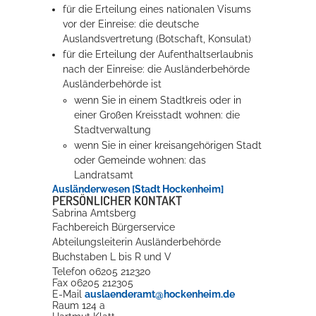
für die Erteilung eines nationalen Visums
vor der Einreise: die deutsche
Erleben in Hockenheim
Auslandsvertretung (Botschaft, Konsulat)
für die Erteilung der Aufenthaltserlaubnis
Spaß unter prickelnden Wasserfällen, das rauschende Meer im
nach der Einreise: die Ausländerbehörde
Wellenbecken oder doch lieber die pure Entspannung auf der
Ausländerbehörde ist
Sprudelliege im Solebecken?
wenn Sie in einem Stadtkreis oder in
einer Großen Kreisstadt wohnen: die
mehr dazu...
Stadtverwaltung
wenn Sie in einer kreisangehörigen Stadt
oder Gemeinde wohnen: das
Landratsamt
Ausländerwesen [Stadt Hockenheim]
PERSÖNLICHER KONTAKT
Sabrina
Amtsberg
Fachbereich Bürgerservice
Abteilungsleiterin Ausländerbehörde
Buchstaben L bis R und V
Telefon
06205 212320
Fax
06205 212305
E-Mail
auslaenderamt@hockenheim.de
Raum
124 a