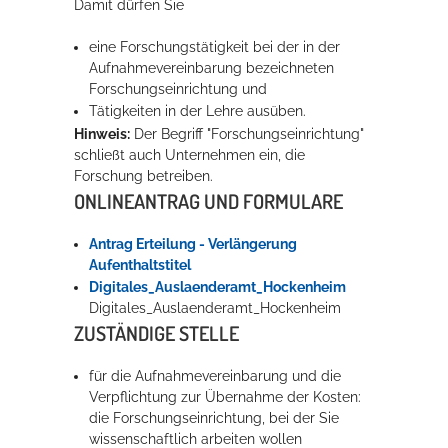
Damit dürfen Sie
Rathaus
eine Forschungstätigkeit bei der in der
Aufnahmevereinbarung bezeichneten
Forschungseinrichtung und
Tätigkeiten in der Lehre ausüben.
Service
Hinweis:
Der Begriff "Forschungseinrichtung"
Konzerte, Tagungen und vieles mehr
schließt auch Unternehmen ein, die
Forschung betreiben.
Die Stadthalle Hockenheim bietet den perfekten Standort für Events
ONLINEANTRAG UND FORMULARE
aller Art!
Antrag Erteilung - Verlängerung
mehr dazu...
Aufenthaltstitel
Digitales_Auslaenderamt_Hockenheim
Digitales_Auslaenderamt_Hockenheim
ZUSTÄNDIGE STELLE
für die Aufnahmevereinbarung und die
Verpflichtung zur Übernahme der Kosten:
die Forschungseinrichtung, bei der Sie
wissenschaftlich arbeiten wollen