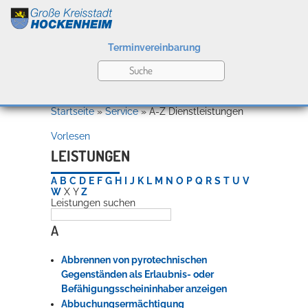
Terminvereinbarung
Leben
Startseite
»
Service
»
A-Z Dienstleistungen
Vorlesen
Kultur
LEISTUNGEN
A
B
C
D
E
F
G
H
I
J
K
L
M
N
O
P
Q
R
S
T
U
V
W
X
Y
Z
Leistungen suchen
Bildung
Willkommen in Hockenheim
A
Abbrennen von pyrotechnischen
Wirtschaft
Gegenständen als Erlaubnis- oder
Befähigungsscheininhaber anzeigen
Abbuchungsermächtigung