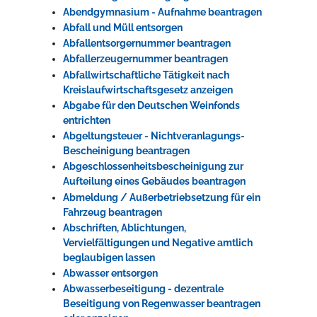
Abendgymnasium - Aufnahme beantragen
Rathaus
Abfall und Müll entsorgen
Abfallentsorgernummer beantragen
Abfallerzeugernummer beantragen
Abfallwirtschaftliche Tätigkeit nach
Service
Kreislaufwirtschaftsgesetz anzeigen
Konzerte, Tagungen und vieles mehr
Abgabe für den Deutschen Weinfonds
entrichten
Die Stadthalle Hockenheim bietet den perfekten Standort für Events
Abgeltungsteuer - Nichtveranlagungs-
aller Art!
Bescheinigung beantragen
Abgeschlossenheitsbescheinigung zur
mehr dazu...
Aufteilung eines Gebäudes beantragen
Abmeldung / Außerbetriebsetzung für ein
Fahrzeug beantragen
Abschriften, Ablichtungen,
Vervielfältigungen und Negative amtlich
beglaubigen lassen
Abwasser entsorgen
Abwasserbeseitigung - dezentrale
Beseitigung von Regenwasser beantragen