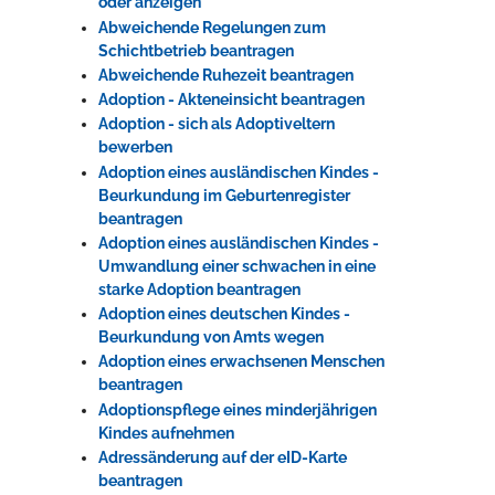
oder anzeigen
Abweichende Regelungen zum
Schichtbetrieb beantragen
Erleben in Hockenheim
Abweichende Ruhezeit beantragen
Adoption - Akteneinsicht beantragen
Spaß unter prickelnden Wasserfällen, das rauschende Meer im
Adoption - sich als Adoptiveltern
Wellenbecken oder doch lieber die pure Entspannung auf der
bewerben
Sprudelliege im Solebecken?
Adoption eines ausländischen Kindes -
mehr dazu...
Beurkundung im Geburtenregister
beantragen
Adoption eines ausländischen Kindes -
Umwandlung einer schwachen in eine
starke Adoption beantragen
Adoption eines deutschen Kindes -
Beurkundung von Amts wegen
Adoption eines erwachsenen Menschen
beantragen
Adoptionspflege eines minderjährigen
Kindes aufnehmen
Adressänderung auf der eID-Karte
beantragen