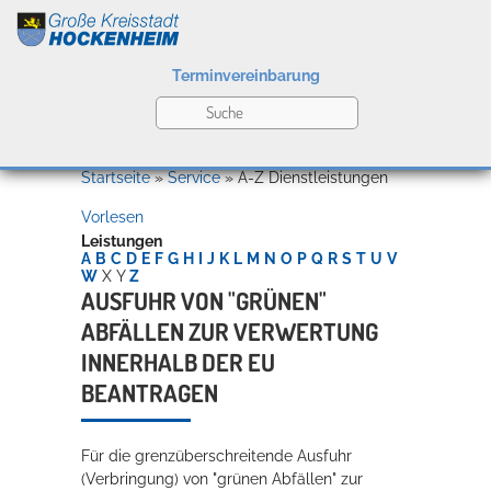
Terminvereinbarung
Leben
Startseite
»
Service
»
A-Z Dienstleistungen
Vorlesen
Kultur
Leistungen
A
B
C
D
E
F
G
H
I
J
K
L
M
N
O
P
Q
R
S
T
U
V
W
X
Y
Z
AUSFUHR VON "GRÜNEN"
ABFÄLLEN ZUR VERWERTUNG
Bildung
Willkommen in Hockenheim
INNERHALB DER EU
BEANTRAGEN
Wirtschaft
Für die grenzüberschreitende Ausfuhr
(Verbringung) von "grünen Abfällen" zur