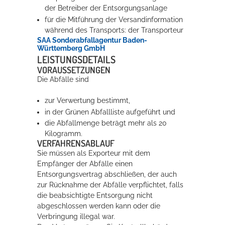
der Betreiber der Entsorgungsanlage
für die Mitführung der Versandinformation
Erleben in Hockenheim
während des Transports: der Transporteur
SAA Sonderabfallagentur Baden-
Spaß unter prickelnden Wasserfällen, das rauschende Meer im
Württemberg GmbH
Wellenbecken oder doch lieber die pure Entspannung auf der
LEISTUNGSDETAILS
Sprudelliege im Solebecken?
VORAUSSETZUNGEN
Die Abfälle sind
mehr dazu...
zur Verwertung bestimmt,
in der Grünen Abfallliste aufgeführt und
die Abfallmenge beträgt mehr als 20
Kilogramm.
VERFAHRENSABLAUF
Sie müssen als Exporteur mit dem
Empfänger der Abfälle einen
Entsorgungsvertrag abschließen, der auch
zur Rücknahme der Abfälle verpflichtet, falls
die beabsichtigte Entsorgung nicht
abgeschlossen werden kann oder die
Verbringung illegal war.