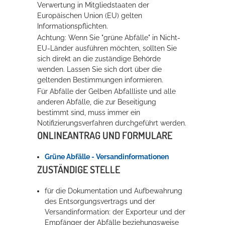
Verwertung in Mitgliedstaaten der
Rathaus
Europäischen Union (EU) gelten
Informationspflichten.
Achtung: Wenn Sie "grüne Abfälle" in Nicht-
EU-Länder ausführen möchten, sollten Sie
Service
sich direkt an die zuständige Behörde
wenden. Lassen Sie sich dort über die
Konzerte, Tagungen und vieles mehr
gelte
n
den Bestimmungen informieren.
Für Abfälle der Gelben Abfallliste und alle
Die Stadthalle Hockenheim bietet den perfekten Standort für Events
anderen Abfälle, die zur Beseitigung
aller Art!
bestimmt sind, muss immer ein
Notifizierungsverfahren durchgeführt werden.
mehr dazu...
ONLINEANTRAG UND FORMULARE
Grüne Abfälle - Versandinformationen
ZUSTÄNDIGE STELLE
für die Dokumentation und Aufbewahrung
des Entsorgungsvertrags und der
Versandinformation: der Exporteur und der
Empfänger der Abfälle beziehungsweise