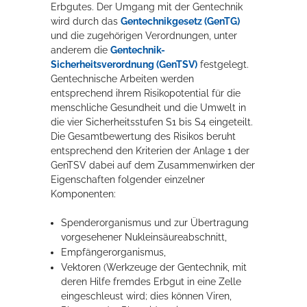
Erbgutes. Der Umgang mit der Gentechnik
Rathaus
wird durch das
Gentechnikgesetz (GenTG)
und die zugehörigen Verordnungen, unter
anderem die
Gentechnik-
Sicherheitsverordnung (GenTSV)
festgelegt.
Service
Gentechnische Arbeiten werden
entsprechend ihrem Risikopotential für die
Konzerte, Tagungen und vieles mehr
menschliche Gesundheit und die Umwelt in
die vier Sicherheitsstufen S1 bis S4 eingeteilt.
Die Stadthalle Hockenheim bietet den perfekten Standort für Events
Die Gesamtbewertung des Risikos beruht
aller Art!
entsprechend den Kriterien der Anlage 1 der
GenTSV dabei auf dem Zusammenwirken der
mehr dazu...
Eigenschaften folgender einzelner
Komponenten:
Spenderorganismus und zur Übertragung
vorgesehener Nukleinsäureabschnitt,
Empfängerorganismus,
Vektoren (Werkzeuge der Gentechnik, mit
deren Hilfe fremdes Erbgut in eine Zelle
eingeschleust wird; dies können Viren,