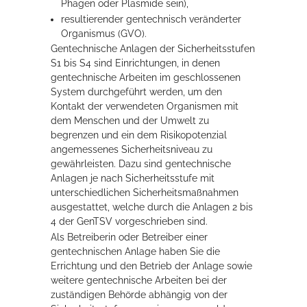
Phagen oder Plasmide sein),
resultierender gentechnisch veränderter
Organismus (GVO).
Erleben in Hockenheim
Gentechnische Anlagen der Sicherheitsstufen
Spaß unter prickelnden Wasserfällen, das rauschende Meer im
S1 bis S4 sind Einrichtungen, in denen
Wellenbecken oder doch lieber die pure Entspannung auf der
gentechnische Arbeiten im geschlossenen
Sprudelliege im Solebecken?
System durchgeführt werden, um den
Kontakt der verwendeten Organismen mit
mehr dazu...
dem Menschen und der Umwelt zu
begrenzen und ein dem Risikopotenzial
angemessenes Sicherheitsniveau zu
gewährleisten. Dazu sind gentechnische
Anlagen je nach Sicherheitsstufe mit
unterschiedlichen Sicherheitsmaßnahmen
ausgestattet, welche durch die Anlagen 2 bis
4 der GenTSV vorgeschrieben sind.
Als Betreiberin oder Betreiber einer
gentechnischen Anlage haben Sie die
Errichtung und den Betrieb der Anlage sowie
weitere gentechnische Arbeiten bei der
zuständigen Behörde abhängig von der