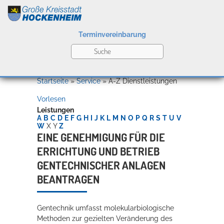
Terminvereinbarung
Leben
Startseite
»
Service
»
A-Z Dienstleistungen
Vorlesen
Kultur
Leistungen
A
B
C
D
E
F
G
H
I
J
K
L
M
N
O
P
Q
R
S
T
U
V
W
X
Y
Z
EINE GENEHMIGUNG FÜR DIE
ERRICHTUNG UND BETRIEB
Bildung
Willkommen in Hockenheim
GENTECHNISCHER ANLAGEN
BEANTRAGEN
Wirtschaft
Gentechnik umfasst molekularbiologische
Methoden zur gezielten Veränderung des