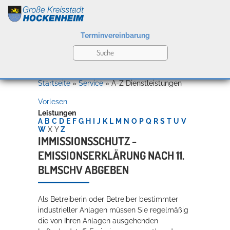
Terminvereinbarung
Leben
Startseite
»
Service
»
A-Z Dienstleistungen
Vorlesen
Kultur
Leistungen
A
B
C
D
E
F
G
H
I
J
K
L
M
N
O
P
Q
R
S
T
U
V
W
X
Y
Z
IMMISSIONSSCHUTZ -
EMISSIONSERKLÄRUNG NACH 11.
Bildung
Willkommen in Hockenheim
BLMSCHV ABGEBEN
Als Betreiberin oder Betreiber bestimmter
Wirtschaft
industrieller Anlagen müssen Sie regelmäßig
die von Ihren Anlagen ausgehenden