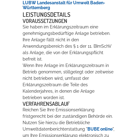
LUBW Landesanstalt für Umwelt Baden-
Württemberg
LEISTUNGSDETAILS
Erleben in Hockenheim
VORAUSSETZUNGEN
Sie haben im Erklärungszeitraum eine
Spaß unter prickelnden Wasserfällen, das rauschende Meer im
genehmigungsbedürftige Anlage betrieben.
Wellenbecken oder doch lieber die pure Entspannung auf der
Ihre Anlage fällt nicht in den
Sprudelliege im Solebecken?
Anwendungsbereich des § 1 der 11. BImSchV
als Anlage, die von der Erklärungspflicht
mehr dazu...
befreit ist.
Wenn Ihre Anlage im Erklärungszeitraum in
Betrieb genommen, stillgelegt oder zeitweise
nicht betrieben wird, umfasst der
Erklärungszeitraum die Teile des
Kalenderjahres, in denen die Anlage
betrieben worden ist.
VERFAHRENSABLAUF
Reichen Sie Ihre Emissionserklärung
fristgerecht bei der zuständigen Behörde ein.
Nutzen Sie hierzu die Betriebliche
Umweltdatenberichterstattung "
BUBE online
",
um Ihre Emissionserklärung elektronisch zu