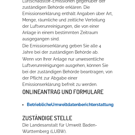
Luftschadstoff-Emissionen gegenüber der
zuständigen Behörde erklären. Die
Rathaus
Emissionserklärung enthält Angaben über Art,
Menge, räumliche und zeitliche Verteilung
der Luftverunreinigungen, die von einer
Anlage in einem bestimmten Zeitraum
Service
ausgegangen sind.
Konzerte, Tagungen und vieles mehr
Die Emissionserklärung geben Sie alle 4
Jahre bei der zuständigen Behörde ab.
Die Stadthalle Hockenheim bietet den perfekten Standort für Events
Wenn von Ihrer Anlage nur unwesentliche
aller Art!
Luftverunreinigungen ausgehen, können Sie
bei der zuständigen Behörde beantragen, von
mehr dazu...
der Pflicht zur Abgabe einer
Emissionserklärung befreit zu werden.
ONLINEANTRAG UND FORMULARE
BetrieblicheUmweltdatenberichterstattung
ZUSTÄNDIGE STELLE
Die Landesanstalt für Umwelt Baden-
Württemberg (LUBW).