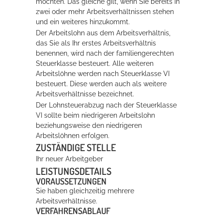
möchten. Das gleiche gilt, wenn Sie bereits in
zwei oder mehr Arbeitsverhältnissen stehen
Rathaus
und ein weiteres hinzukommt.
Der Arbeitslohn aus dem Arbeitsverhältnis,
das Sie als Ihr erstes Arbeitsverhältnis
benennen, wird nach der familiengerechten
Service
Steuerklasse besteuert
. Alle weiteren
Konzerte, Tagungen und vieles mehr
Arbeitslöhne werden nach Steuerklasse VI
besteuert. Diese werden auch als weitere
Die Stadthalle Hockenheim bietet den perfekten Standort für Events
Arbeitsverhältnisse bezeichnet.
aller Art!
Der Lohnsteuerabzug nach der Steuerklasse
VI sollte beim niedrigeren Arbeitslohn
mehr dazu...
beziehungsweise den niedrigeren
Arbeitslöhnen erfolgen.
ZUSTÄNDIGE STELLE
Ihr neuer Arbeitgeber
LEISTUNGSDETAILS
VORAUSSETZUNGEN
Sie haben gleichzeitig mehrere
Arbeitsverhältnisse.
VERFAHRENSABLAUF