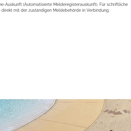
-Auskunft (Automatisierte Melderegisterauskunft). Für schriftliche
 direkt mit der zuständigen Meldebehörde in Verbindung.
Öffnungszeiten
Mo - Fr:
08 - 12 Uhr
Mi:
14 - 18 Uhr
partner
Sa - So:
geschlossen