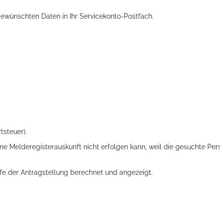
ewünschten Daten in Ihr Servicekonto-Postfach.
ts aller Art!
tsteuer).
e Melderegisterauskunft nicht erfolgen kann, weil die gesuchte Per
ufe der Antragstellung berechnet und angezeigt.