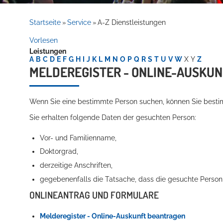
Rathaus
Startseite
Service
A-Z Dienstleistungen
»
»
Vorlesen
Leistungen
Service
A
B
C
D
E
F
G
H
I
J
K
L
M
N
O
P
Q
R
S
T
U
V
W
X
Y
Z
MELDEREGISTER - ONLINE-AUSKU
Wenn Sie eine bestimmte Person suchen, können Sie besti
Sie erhalten folgende Daten der gesuchten Person:
Vor- und Familienname,
Doktorgrad,
Willkommen in Hockenheim
derzeitige Anschriften,
gegebenenfalls die Tatsache, dass die gesuchte Person 
ONLINEANTRAG UND FORMULARE
Melderegister - Online-Auskunft beantragen