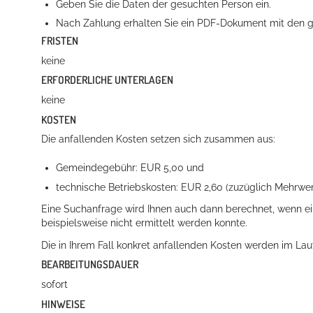
Geben Sie die Daten der gesuchten Person ein.
Nach Zahlung erhalten Sie ein PDF-Dokument mit den g
FRISTEN
keine
ERFORDERLICHE UNTERLAGEN
keine
KOSTEN
Die anfallenden Kosten setzen sich zusammen aus:
Konzerte, Tagungen und vieles mehr
Gemeindegebühr: EUR 5,00 und
Die Stadthalle Hockenheim bietet den perfekten Standort für Even
technische Betriebskosten: EUR 2,60 (zuzüglich Mehrwer
mehr dazu...
Eine Suchanfrage wird Ihnen auch dann berechnet, wenn ein
beispielsweise nicht ermittelt werden konnte.
Die in Ihrem Fall konkret anfallenden Kosten werden im La
BEARBEITUNGSDAUER
sofort
HINWEISE