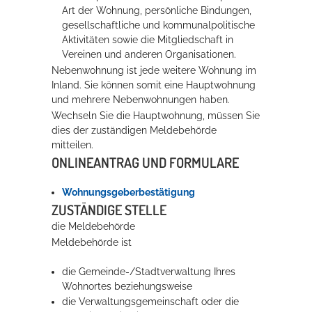
Art der Wohnung, persönliche Bindungen,
gesellschaftliche und kommunalpolitische
Erleben in Hockenheim
Aktivitäten sowie die Mitgliedschaft in
Vereinen und anderen Organisationen.
Spaß unter prickelnden Wasserfällen, das rauschende Meer im
Nebenwohnung ist jede weitere Wohnung im
Wellenbecken oder doch lieber die pure Entspannung auf der
Inland. Sie können somit eine Hauptwohnung
Sprudelliege im Solebecken?
und mehrere Nebenwohnungen haben.
Wechseln Sie die Hauptwohnung, müssen Sie
mehr dazu...
dies der zuständigen Meldebehörde
mitteilen.
ONLINEANTRAG UND FORMULARE
Wohnungsgeberbestätigung
ZUSTÄNDIGE STELLE
die Meldebehörde
Meldebehörde ist
die Gemeinde-/Stadtverwaltung Ihres
Wohnortes beziehungsweise
die Verwaltungsgemeinschaft oder die