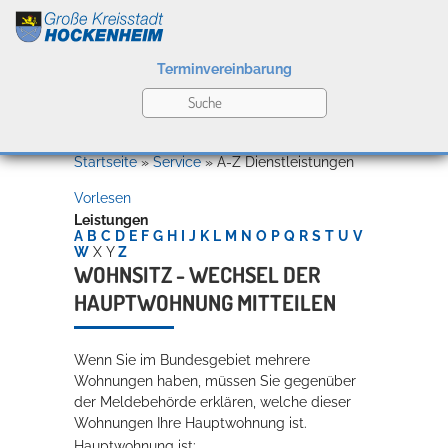
Terminvereinbarung
Leben
Startseite
»
Service
»
A-Z Dienstleistungen
Vorlesen
Kultur
Leistungen
A
B
C
D
E
F
G
H
I
J
K
L
M
N
O
P
Q
R
S
T
U
V
W
X
Y
Z
WOHNSITZ - WECHSEL DER
HAUPTWOHNUNG MITTEILEN
Bildung
Willkommen in Hockenheim
Wenn Sie im Bundesgebiet mehrere
Wohnungen haben, müssen Sie gegenüber
Wirtschaft
der Meldebehörde erklären, welche dieser
Wohnungen Ihre Hauptwohnung ist.
Hauptwohnung ist: