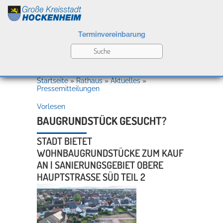
Terminvereinbarung
Leben
Startseite
»
Rathaus
»
Aktuelles
»
Pressemitteilungen
Vorlesen
Kultur
BAUGRUNDSTÜCK GESUCHT?
STADT BIETET
Bildung
WOHNBAUGRUNDSTÜCKE ZUM KAUF
Willkommen in Hockenheim
AN | SANIERUNGSGEBIET OBERE
HAUPTSTRASSE SÜD TEIL 2
Wirtschaft