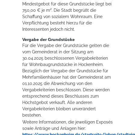
Mindestgebot für diese Grundstücke liegt bei
750,00 € je m². Die Stadt begrüßt die
Erleben in Hockenheim
Schaffung von sozialem Wohnraum. Eine
Verpflichtung besteht hierzu für die
Spaß unter prickelnden Wasserfällen, das rauschende Meer im
Interessenten jedoch nicht.
Wellenbecken oder doch lieber die pure Entspannung auf der
Vergabe der Grundstücke
Sprudelliege im Solebecken?
Für die Vergabe der Grundstücke gelten die
vom Gemeinderat in der Sitzung am
mehr dazu...
30.04.2025 beschlossenen Vergabekriterien
für Wohnbaugrundstücke in Hockenheim.
Bezüglich der Vergabe der Grundstücke für
Mehrfamilienhäuser hat der Gemeinderat am
01.10.2025 die Abweichung von den
Vergabekriterien beschlossen. Diese werden
entsprechend dieses Beschlusses zum
Höchstgebot verkauft. Alle anderen
Vergabekriterien bleiben unverändert
bestehen.
Weitere Informationen, die jeweiligen Exposés
sowie Anträge und Anlagen hier:
https://www.hockenheim.de/startseite/leben/stadtei