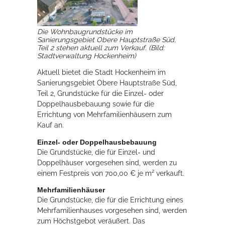
Rathaus
Die Wohnbaugrundstücke im
Sanierungsgebiet Obere Hauptstraße Süd,
Teil 2 stehen aktuell zum Verkauf. (Bild:
Stadtverwaltung Hockenheim)
Service
Aktuell bietet die Stadt Hockenheim im
Konzerte, Tagungen und vieles mehr
Sanierungsgebiet Obere Hauptstraße Süd,
Die Stadthalle Hockenheim bietet den perfekten Standort für Events
Teil 2, Grundstücke für die Einzel- oder
aller Art!
Doppelhausbebauung sowie für die
Errichtung von Mehrfamilienhäusern zum
mehr dazu...
Kauf an.
Einzel- oder Doppelhausbebauung
Die Grundstücke, die für Einzel- und
Doppelhäuser vorgesehen sind, werden zu
einem Festpreis von 700,00 € je m² verkauft.
Mehrfamilienhäuser
Die Grundstücke, die für die Errichtung eines
Mehrfamilienhauses vorgesehen sind, werden
zum Höchstgebot veräußert. Das