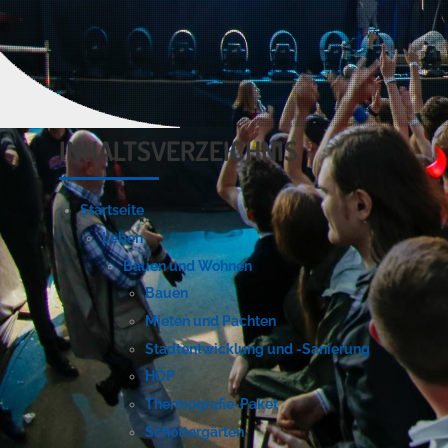
Rathaus
Service
INHALTSVERZEICHNIS
Startseite
Leben
Bauen und Wohnen
Bauen
Mieten und Pachten
Stadtentwicklung und -Sanierung
HÖP
Thermografie-Paket
Schottergärten