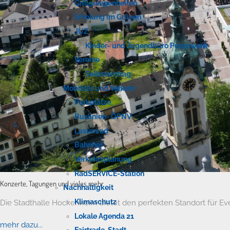
Grillgelegenheiten
Erholung im Grünen
JUZ
Kinder- und Jugendbüro Pumpwerk
Vereine
Selbsteintrag
Mobilität und Verkehr
Parkplätze
Buslinien- ÖPNV
Lastenrad
Bahnhof
Verkehrsplanung
RadSERVICE-Station
Konzerte, Tagungen und vieles mehr
Nachhaltigkeit
Klimaschutz
Die Stadthalle Hockenheim bietet den perfekten Standort für Even
Lokale Agenda 21
mehr dazu...