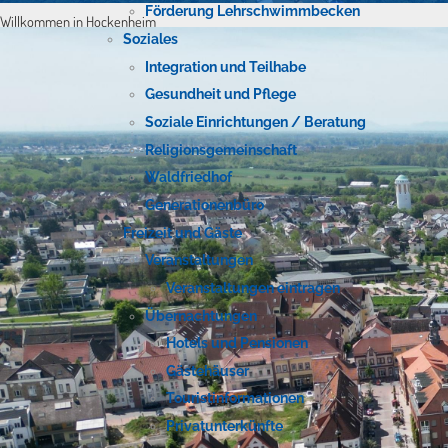
Förderung Lehrschwimmbecken
Willkommen in Hockenheim
Soziales
Integration und Teilhabe
Gesundheit und Pflege
Soziale Einrichtungen / Beratung
Religionsgemeinschaft
Waldfriedhof
Generationenbüro
Freizeit und Gäste
Veranstaltungen
Veranstaltungen eintragen
Übernachtungen
Hotels und Pensionen
Gästehäuser
Touristinformationen
Privatunterkünfte