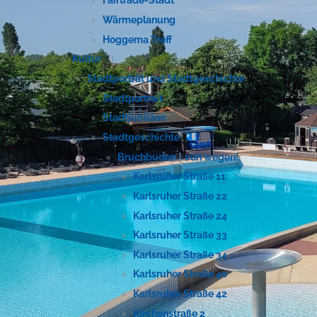
Fairtrade-Stadt
Wärmeplanung
Hoggema Treff
Kultur
Stadtporträt und Stadtgeschichte
Stadtportrait
Stadtjubiläen
Stadtgeschichte
Bruchbuden - von wegen!
Karlsruher Straße 11
Karlsruher Straße 22
Karlsruher Straße 24
Karlsruher Straße 33
Karlsruher Straße 34
Karlsruher Straße 40
Karlsruher Straße 42
Kirchenstraße 2