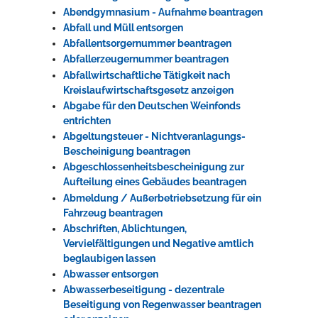
Abendgymnasium - Aufnahme beantragen
Rathaus
Abfall und Müll entsorgen
Abfallentsorgernummer beantragen
Abfallerzeugernummer beantragen
Abfallwirtschaftliche Tätigkeit nach
Service
Kreislaufwirtschaftsgesetz anzeigen
Konzerte, Tagungen und vieles mehr
Abgabe für den Deutschen Weinfonds
entrichten
Die Stadthalle Hockenheim bietet den perfekten Standort für Events
Abgeltungsteuer - Nichtveranlagungs-
aller Art!
Bescheinigung beantragen
Abgeschlossenheitsbescheinigung zur
mehr dazu...
Aufteilung eines Gebäudes beantragen
Abmeldung / Außerbetriebsetzung für ein
Fahrzeug beantragen
Abschriften, Ablichtungen,
Vervielfältigungen und Negative amtlich
beglaubigen lassen
Abwasser entsorgen
Abwasserbeseitigung - dezentrale
Beseitigung von Regenwasser beantragen