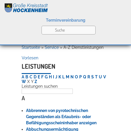
Terminvereinbarung
Leben
Startseite
»
Service
»
A-Z Dienstleistungen
Vorlesen
Kultur
LEISTUNGEN
A
B
C
D
E
F
G
H
I
J
K
L
M
N
O
P
Q
R
S
T
U
V
W
X
Y
Z
Leistungen suchen
Bildung
Willkommen in Hockenheim
A
Abbrennen von pyrotechnischen
Wirtschaft
Gegenständen als Erlaubnis- oder
Befähigungsscheininhaber anzeigen
Abbuchungsermächtigung