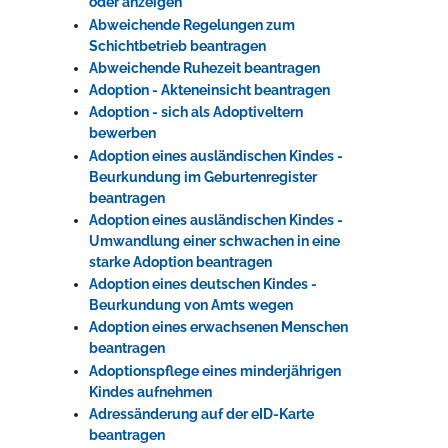
oder anzeigen
Abweichende Regelungen zum
Schichtbetrieb beantragen
Erleben in Hockenheim
Abweichende Ruhezeit beantragen
Adoption - Akteneinsicht beantragen
Spaß unter prickelnden Wasserfällen, das rauschende Meer im
Adoption - sich als Adoptiveltern
Wellenbecken oder doch lieber die pure Entspannung auf der
bewerben
Sprudelliege im Solebecken?
Adoption eines ausländischen Kindes -
mehr dazu...
Beurkundung im Geburtenregister
beantragen
Adoption eines ausländischen Kindes -
Umwandlung einer schwachen in eine
starke Adoption beantragen
Adoption eines deutschen Kindes -
Beurkundung von Amts wegen
Adoption eines erwachsenen Menschen
beantragen
Adoptionspflege eines minderjährigen
Kindes aufnehmen
Adressänderung auf der eID-Karte
beantragen